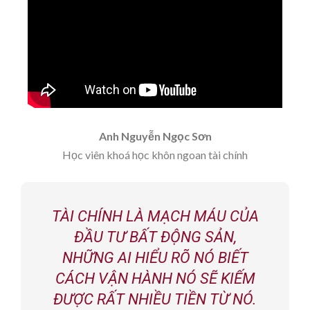
Anh Nguyễn Ngọc Sơn
Học viên khoá học khôn ngoan tài chính
TÀI CHÍNH LÀ MẠCH MÁU CỦA
ĐẦU TƯ BẤT ĐỘNG SẢN,
NHỮNG AI HIỂU RÕ NÓ BIẾT
CÁCH VẬN HÀNH NÓ SẼ KIẾM
ĐƯỢC RẤT NHIỀU TIỀN TỪ NÓ.