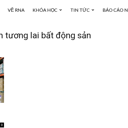
VỀ RNA
KHÓA HỌC
TIN TỨC
BÁO CÁO 
h tương lai bất động sản
t
0