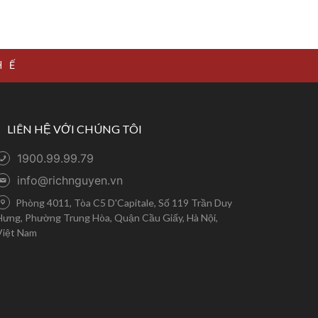
HẾ
LIÊN HỆ VỚI CHÚNG TÔI
1900.99.99.79
info@richnguyen.vn
Phòng 4011, Tòa C5 D'Capitale, Số 119 Trần Duy
Hưng, Phường Trung Hòa, Quận Cầu Giấy, Hà Nội,
Việt Nam