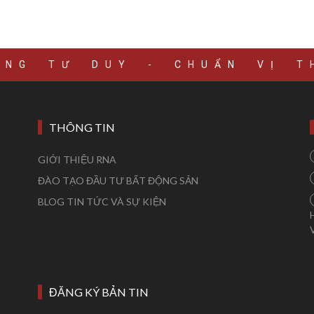
ÚNG TƯ DUY - CHUẨN VỊ T
THÔNG TIN
GIỚI THIỆU RNA
ĐÀO TẠO ĐẦU TƯ BẤT ĐỘNG SẢN
BLOG TIN TỨC VÀ SỰ KIỆN
ĐĂNG KÝ BẢN TIN