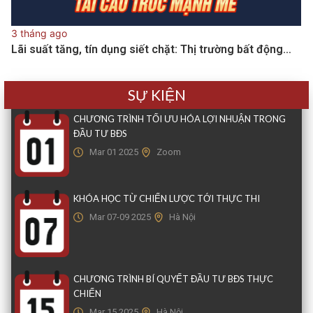
3 tháng ago
Lãi suất tăng, tín dụng siết chặt: Thị trường bất động…
SỰ KIỆN
CHƯƠNG TRÌNH TỐI ƯU HÓA LỢI NHUẬN TRONG
ĐẦU TƯ BĐS
Mar 01 2025
Zoom
KHÓA HỌC TỪ CHIẾN LƯỢC TỚI THỰC THI
Mar 07-09 2025
Hà Nội
CHƯƠNG TRÌNH BÍ QUYẾT ĐẦU TƯ BĐS THỰC
CHIẾN
Mar 15 2025
Hà Nội