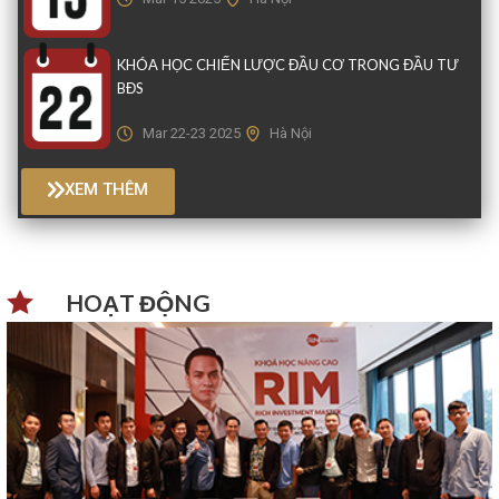
KHÓA HỌC CHIẾN LƯỢC ĐẦU CƠ TRONG ĐẦU TƯ
BĐS
Mar 22-23 2025
Hà Nội
XEM THÊM
HOẠT ĐỘNG