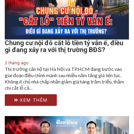
Chung cư nội đô cắt lỗ tiền tỷ vẫn ế, điều
gì đang xảy ra với thị trường BĐS?
2 tháng ago
Thị trường căn hộ tại Hà Nội và TP.HCM đang bước vào
giai đoạn điều chỉnh mạnh sau nhiều năm tăng giá liên tục.
Không ít chủ nhà chấp nhận giảm giá hàng trăm triệu, thậm
chí cắt lỗ cả…
XEM THÊM