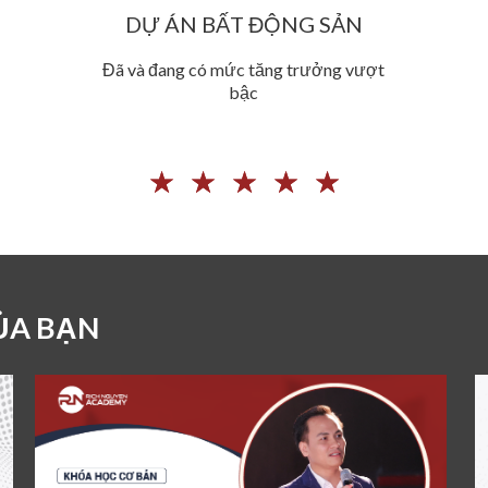
DỰ ÁN BẤT ĐỘNG SẢN
Đã và đang có mức tăng trưởng vượt
bậc
☆
☆
☆
☆
☆
ỦA BẠN