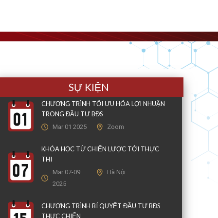
SỰ KIỆN
CHƯƠNG TRÌNH TỐI ƯU HÓA LỢI NHUẬN
TRONG ĐẦU TƯ BĐS
Mar 01 2025
Zoom
KHÓA HỌC TỪ CHIẾN LƯỢC TỚI THỰC
THI
Mar 07-09
Hà Nội
2025
CHƯƠNG TRÌNH BÍ QUYẾT ĐẦU TƯ BĐS
THỰC CHIẾN