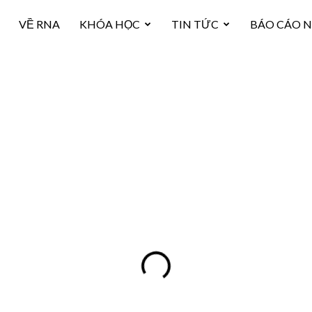
VỀ RNA
KHÓA HỌC
TIN TỨC
BÁO CÁO 