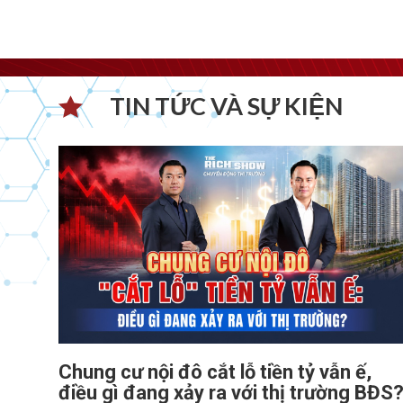
TIN TỨC VÀ SỰ KIỆN​
Chung cư nội đô cắt lỗ tiền tỷ vẫn ế,
điều gì đang xảy ra với thị trường BĐS