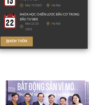
Mar 15 2025
Hà Nội
KHÓA HỌC CHIẾN LƯỢC ĐẦU CƠ TRONG
ĐẦU TƯ BĐS
Mar 22-23
Hà Nội
2025
XEM THÊM