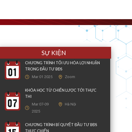
SỰ KIỆN
CHƯƠNG TRÌNH TỐI ƯU HÓA LỢI NHUẬN
TRONG ĐẦU TƯ BĐS
Mar 01 2025
Zoom
KHÓA HỌC TỪ CHIẾN LƯỢC TỚI THỰC
THI
Mar 07-09
Hà Nội
2025
CHƯƠNG TRÌNH BÍ QUYẾT ĐẦU TƯ BĐS
THỰC CHIẾN