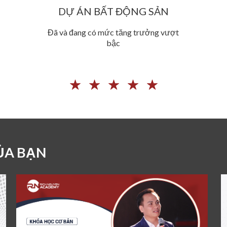
DỰ ÁN BẤT ĐỘNG SẢN
Đã và đang có mức tăng trưởng vượt
bậc
☆
☆
☆
☆
☆
ỦA BẠN