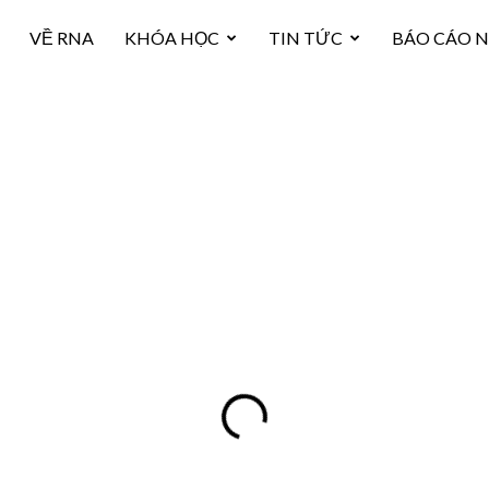
VỀ RNA
KHÓA HỌC
TIN TỨC
BÁO CÁO 