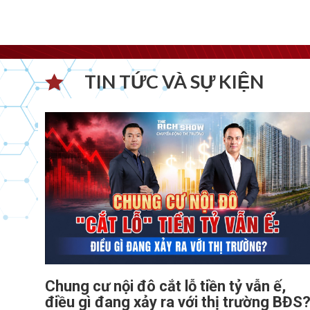
TIN TỨC VÀ SỰ KIỆN​
Chung cư nội đô cắt lỗ tiền tỷ vẫn ế,
điều gì đang xảy ra với thị trường BĐS