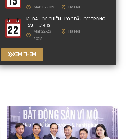
Mar 15 2025
Hà Nội
KHÓA HỌC CHIẾN LƯỢC ĐẦU CƠ TRONG
ĐẦU TƯ BĐS
Mar 22-23
Hà Nội
2025
XEM THÊM