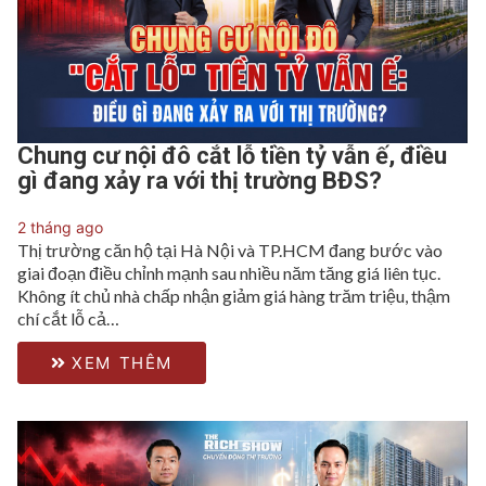
Chung cư nội đô cắt lỗ tiền tỷ vẫn ế, điều
gì đang xảy ra với thị trường BĐS?
2 tháng ago
Thị trường căn hộ tại Hà Nội và TP.HCM đang bước vào
giai đoạn điều chỉnh mạnh sau nhiều năm tăng giá liên tục.
Không ít chủ nhà chấp nhận giảm giá hàng trăm triệu, thậm
chí cắt lỗ cả…
XEM THÊM