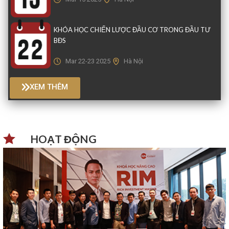
KHÓA HỌC CHIẾN LƯỢC ĐẦU CƠ TRONG ĐẦU TƯ
BĐS
Mar 22-23 2025
Hà Nội
XEM THÊM
HOẠT ĐỘNG