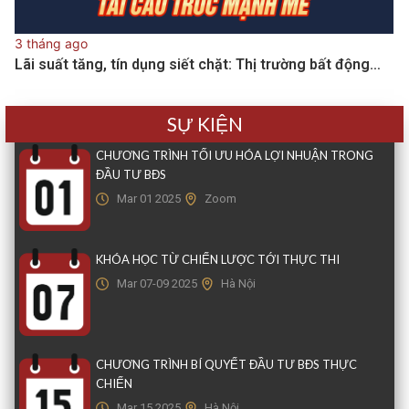
3 tháng ago
Lãi suất tăng, tín dụng siết chặt: Thị trường bất động…
SỰ KIỆN
CHƯƠNG TRÌNH TỐI ƯU HÓA LỢI NHUẬN TRONG
ĐẦU TƯ BĐS
Mar 01 2025
Zoom
KHÓA HỌC TỪ CHIẾN LƯỢC TỚI THỰC THI
Mar 07-09 2025
Hà Nội
CHƯƠNG TRÌNH BÍ QUYẾT ĐẦU TƯ BĐS THỰC
CHIẾN
Mar 15 2025
Hà Nội