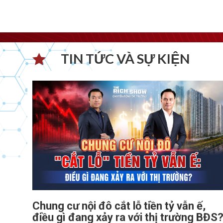
TIN TỨC VÀ SỰ KIỆN​
Chung cư nội đô cắt lỗ tiền tỷ vẫn ế,
điều gì đang xảy ra với thị trường BĐS