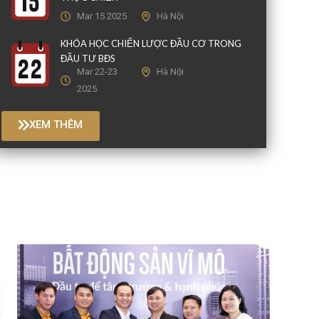
Mar 15 2025
Hà Nội
KHÓA HỌC CHIẾN LƯỢC ĐẦU CƠ TRONG
ĐẦU TƯ BĐS
Mar 22-23
Hà Nội
2025
XEM THÊM