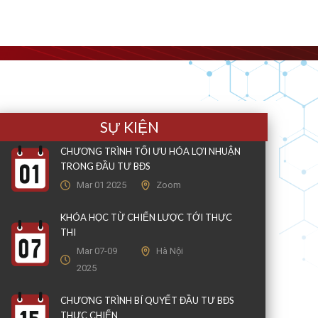
SỰ KIỆN
CHƯƠNG TRÌNH TỐI ƯU HÓA LỢI NHUẬN
TRONG ĐẦU TƯ BĐS
Mar 01 2025
Zoom
KHÓA HỌC TỪ CHIẾN LƯỢC TỚI THỰC
THI
Mar 07-09
Hà Nội
2025
CHƯƠNG TRÌNH BÍ QUYẾT ĐẦU TƯ BĐS
THỰC CHIẾN