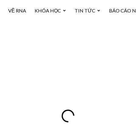
VỀ RNA
KHÓA HỌC
TIN TỨC
BÁO CÁO 