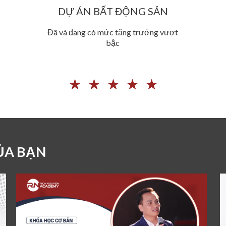
DỰ ÁN BẤT ĐỘNG SẢN
Đã và đang có mức tăng trưởng vượt
bậc
☆
☆
☆
☆
☆
ỦA BẠN