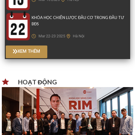
KHÓA HỌC CHIẾN LƯỢC ĐẦU CƠ TRONG ĐẦU TƯ
BĐS
Mar 22-23 2025
Hà Nội
XEM THÊM
HOẠT ĐỘNG