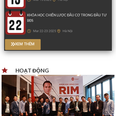
KHÓA HỌC CHIẾN LƯỢC ĐẦU CƠ TRONG ĐẦU TƯ
BĐS
Mar 22-23 2025
Hà Nội
XEM THÊM
HOẠT ĐỘNG