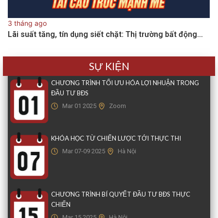
3 tháng ago
Lãi suất tăng, tín dụng siết chặt: Thị trường bất động…
SỰ KIỆN
CHƯƠNG TRÌNH TỐI ƯU HÓA LỢI NHUẬN TRONG
ĐẦU TƯ BĐS
Mar 01 2025
Zoom
KHÓA HỌC TỪ CHIẾN LƯỢC TỚI THỰC THI
Mar 07-09 2025
Hà Nội
CHƯƠNG TRÌNH BÍ QUYẾT ĐẦU TƯ BĐS THỰC
CHIẾN
Mar 15 2025
Hà Nội