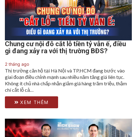
Chung cư nội đô cắt lỗ tiền tỷ vẫn ế, điều
gì đang xảy ra với thị trường BĐS?
2 tháng ago
Thị trường căn hộ tại Hà Nội và TP.HCM đang bước vào
giai đoạn điều chỉnh mạnh sau nhiều năm tăng giá liên tục.
Không ít chủ nhà chấp nhận giảm giá hàng trăm triệu, thậm
chí cắt lỗ cả…
XEM THÊM