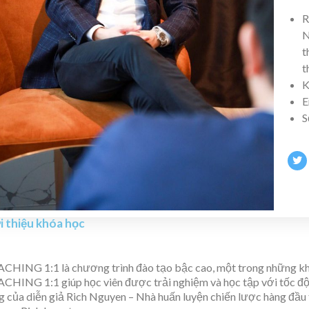
R
N
t
t
K
E
S
i thiệu khóa học
CHING 1:1 là chương trình đào tạo bậc cao, một trong những khó
CHING 1:1 giúp học viên được trải nghiệm và học tập với tốc độ t
ng của diễn giả Rich Nguyen – Nhà huấn luyện chiến lược hàng đầu 