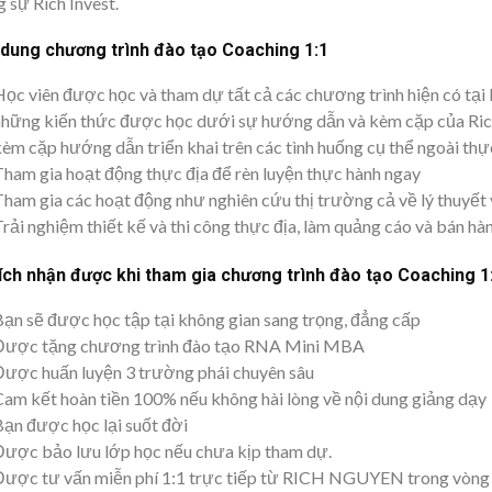
 sự Rich Invest.
 dung chương trình đào tạo Coaching 1:1
Học viên được học và tham dự tất cả các chương trình hiện có tại
những kiến thức được học dưới sự hướng dẫn và kèm cặp của Rich
kèm cặp hướng dẫn triển khai trên các tình huống cụ thể ngoài thực
Tham gia hoạt động thực địa để rèn luyện thực hành ngay
Tham gia các hoạt động như nghiên cứu thị trường cả về lý thuyết v
rải nghiệm thiết kế và thi công thực địa, làm quảng cáo và bán hà
 ích nhận được khi tham gia chương trình đào tạo Coaching 1
Bạn sẽ được học tập tại không gian sang trọng, đẳng cấp
Được tặng chương trình đào tạo RNA Mini MBA
Được huấn luyện 3 trường phái chuyên sâu
Cam kết hoàn tiền 100% nếu không hài lòng về nội dung giảng dạy
Bạn được học lại suốt đời
Được bảo lưu lớp học nếu chưa kịp tham dự.
Được tư vấn miễn phí 1:1 trực tiếp từ RICH NGUYEN trong vòng