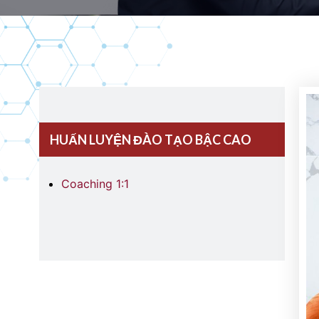
HUẤN LUYỆN ĐÀO TẠO BẬC CAO
Coaching 1:1