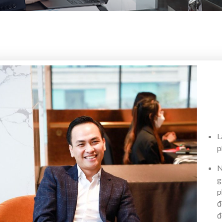
L
p
N
g
p
đ
đ