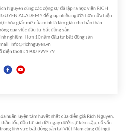
ich Nguyen cùng các cộng sự đã lập ra học viện RICH
GUYEN ACADEMY để giúp nhiều người hơn nữa hiện
hực hóa giấc mơ của mình là làm giàu cho bản thân
hông qua việc đầu tư bất động sản.
inh nghiệm:
Hơn 10 năm đầu tư bất động sản
mail: info@richnguyen.vn
ố điện thoại: 1900 9999 79
a huấn luyện tâm huyết nhất của diễn giả Rich Nguyen.
hần tốc, đầu tư sinh lời ngay dưới sự kèm cặp, cố vấn
trong lĩnh vực bất động sản tại Việt Nam cùng đội ngũ