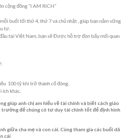
rên cộng đồng “I AM RICH”
mỗi buổi tối thứ 4, thứ 7 và chủ nhật , giúp bạn nắm vững
ầu tư.
 đầu tại Việt Nam, bạn sẽ Được hỗ trợ đòn bẩy mối quan
ư:
iểu 100 tỷ khi trở thành cổ đông.
i ích khác.
g giúp anh chị am hiểu về tài chính và biết cách giáo
à trường để chúng có tư duy tài chính tốt để định hình
ình giữa cha mẹ và con cái. Cùng tham gia các buổi dã
n cái