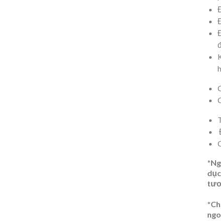
T
*Ng
dục
tươ
*Ch
ngo