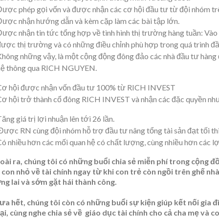
Được phép gọi vốn và được nhận các cơ hội đầu tư từ đội nhóm t
Được nhận hướng dẫn và kèm cặp làm các bài tập lớn.
Được nhận tin tức tổng hợp về tình hình thị trường hàng tuần: Vào 
được thị trường và có những điều chỉnh phù hợp trong quá trình đ
Không những vậy, là một cộng động đông đảo các nhà đầu tư hàng
hệ thông qua RICH NGUYEN.
Cơ hội được nhận vốn đầu tư 100% từ RICH INVEST
Cơ hội trở thành cổ đông RICH INVEST và nhận các đặc quyền nh
ăng giá trị lợi nhuận lên tới 26 lần.
Được RN cùng đội nhóm hỗ trợ đầu tư nâng tổng tài sản đạt tối th
Có nhiều hơn các mối quan hệ có chất lượng, cùng nhiều hơn các lợ
oài ra, chúng tôi có những buổi chia sẻ miễn phí trong cộng đồn
 con nhỏ về tài chính ngay từ khi con trẻ còn ngồi trên ghế nh
ng lai và sớm gặt hái thành công.
ưa hết, chúng tôi còn có những buổi sự kiện giúp kết nối gia đ
ại, cùng nghe chia sẻ về giáo dục tài chính cho cả cha mẹ và co