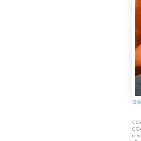
Giớ
COA
COA
riê