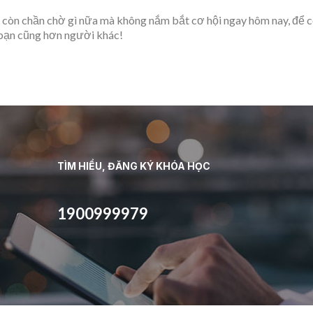
 còn chần chờ gì nữa mà không nắm bắt cơ hội ngay hôm nay, để 
 bạn cũng hơn người khác!
TÌM HIỂU, ĐĂNG KÝ KHÓA HỌC
1900999979