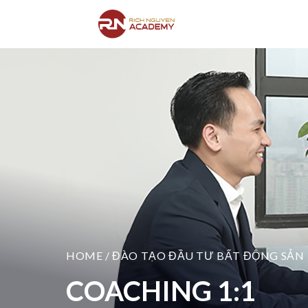
HOME / ĐÀO TẠO ĐẦU TƯ BẤT ĐỘNG SẢN
COACHING 1:1