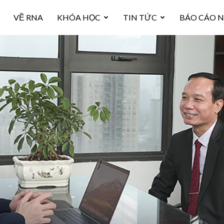
VỀ RNA
KHÓA HỌC
TIN TỨC
BÁO CÁO 