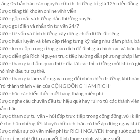
Tặng 05 bản báo cáo nguyên cứu thị trường trị giá 125 triệu đồng
Được tặng tài khoản online vĩnh viễn
Được gặp mặt và hướng dẫn thường xuyên
Được gọi điện và nhắn tin tư vấn 24/7
Được tư vấn và định hướng xây dựng chiến lược đi riêng
Được huấn luyện và kèm cặp riêng từng kỹ năng như đàm phán, bán h
Được kèm cặp trong từng giao dịch để định giá chính xác và luôn l
Được diễn giả Rich Nguyen trực tiếp hướng dẫn phương pháp làm 
Được tham gia thăm quan thực địa tại các thị trường mỗi khi có g
mô hình đầu tư cụ thể.
Được tham gia làm việc ngay trong đội nhóm hiện trường khi hoàn 
Trở thành thành viên của CỘNG ĐỒNG “I AM RICH”
Được học các kiến thức mới hàng tháng miễn phí
Được nghe câu chuyện đầu tư hiệu quả hay rủi ro từ các thành viên
bản thân.
Được tham dự tư vấn – hỏi đáp trực tiếp trong cộng đồng, với k
sẽ cho bạn những lời khuyên hữu ích, bạn có thể áp dụng ngay khi đ
Được nhận sự cố vấn miễn phí từ RICH NGUYEN trong suốt quá trìn
rủi ro cũng như đưa ra quyết định thông minh và sáng suốt.