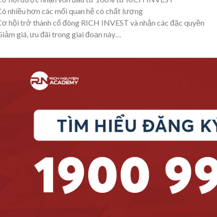
Có nhiều hơn các mối quan hệ có chất lượng
Cơ hội trở thành cổ đông RICH INVEST và nhận các đặc quyền
Giảm giá, ưu đãi trong giai đoạn này…