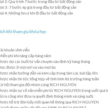
Bài 2: Quy trình 7 bước trong đầu tư bất động sản
Bài 3 : 7 bước ép giá trong đầu tư bất động sản
Bài 4: Những lưu ý khi đi đầu tư bất động sản
 ích khi tham gia khóa học
Tài khoản vĩnh viễn
Miễn phí khi nâng cấp hàng năm
Được dự các buổi tư vấn chuyên sâu định kỳ hàng tháng
Học được ở mọi nơi và vào mọi lúc
Được nhận hướng dẫn và kèm cặp trong làm các bài tập lớn
Được nhận tin tức tổng hợp về tình hình thị trường hàng tuần
Cơ hội tham gia đội nhóm cùng RICH NGUYEN
Được nhận sự cố vấn miễn phí từ RICH NGUYEN trong suốt quá trìn
ủi ro cũng như đưa ra quyết định thông minh và sáng suốt.
Được hỗ trợ đòn bẩy mối quan hệ thông qua RICH NGUYEN
Cơ hội được nhận vốn đầu tư 100% từ RICH INVEST