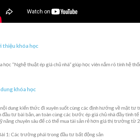
i thiệu khóa học
 học “Nghệ thuật ép giá chủ nhà” giúp học viên nắm rõ t
ính hệ thố
 dung khóa học
 nội dung kiến thức đi xuyên suốt cùng các định hướng về mặt tư t
h đầu tư bài bản, an toàn cùng các bước ép giá chủ nhà đầy tinh t
ỹ năng chuyên sâu để có thể mua tài sản rẻ hơn giá thị trường từ
Bài 1: Các trường phái trong đầu tư bất động sản