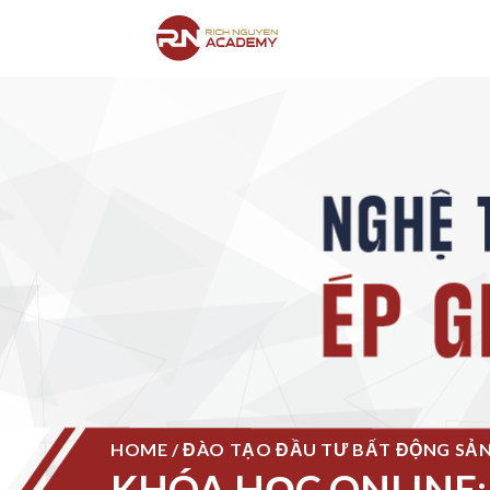
HOME / ĐÀO TẠO ĐẦU TƯ BẤT ĐỘNG SẢN 
KHÓA HỌC ONLINE: