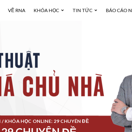
VỀ RNA
KHÓA HỌC
TIN TỨC
BÁO CÁO 
/ KHÓA HỌC ONLINE: 29 CHUYÊN ĐỀ
 29 CHUYÊN ĐỀ