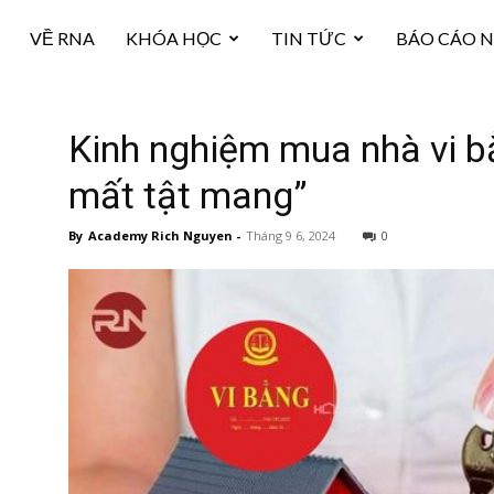
VỀ RNA
KHÓA HỌC
TIN TỨC
BÁO CÁO 
Kinh nghiệm mua nhà vi bằ
mất tật mang”
By
Academy Rich Nguyen
-
Tháng 9 6, 2024
0