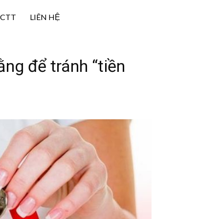
NCTT
LIÊN HỆ
ng để tránh “tiền