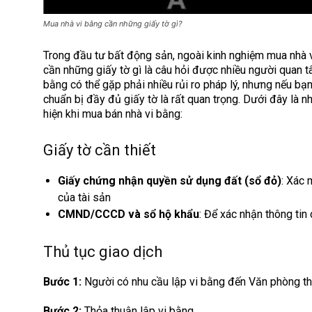
Mua nhà vi bằng cần những giấy tờ gì?
Trong đầu tư bất động sản, ngoài kinh nghiệm mua nhà v
cần những giấy tờ gì là câu hỏi được nhiều người quan 
bằng có thể gặp phải nhiều rủi ro pháp lý, nhưng nếu bạn
chuẩn bị đầy đủ giấy tờ là rất quan trọng. Dưới đây là n
hiện khi mua bán nhà vi bằng:
Giấy tờ cần thiết
Giấy chứng nhận quyền sử dụng đất (sổ đỏ)
: Xác 
của tài sản
CMND/CCCD và sổ hộ khẩu
: Để xác nhận thông tin
Thủ tục giao dịch
Bước 1:
Người có nhu cầu lập vi bằng đến Văn phòng thừ
Bước 2:
Thỏa thuận lập vi bằng