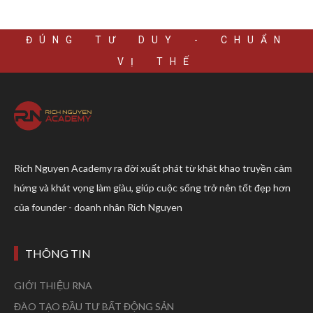
ĐÚNG TƯ DUY - CHUẨN
VỊ THẾ
Rich Nguyen Academy ra đời xuất phát từ khát khao truyền cảm
hứng và khát vọng làm giàu, giúp cuộc sống trở nên tốt đẹp hơn
của founder - doanh nhân Rich Nguyen
THÔNG TIN
GIỚI THIỆU RNA
ĐÀO TẠO ĐẦU TƯ BẤT ĐỘNG SẢN