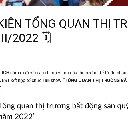
KIỆN TỔNG QUAN THỊ T
I/2022 🗓
ICH nắm rõ được các chỉ số vĩ mô của thị trường để từ đó nhận đ
EST kết hợp tổ chức Talkshow
“TỔNG QUAN THỊ TRƯỜNG BẤT 
”
.
“Tổng quan thị trường bất động sản q
 năm 2022”