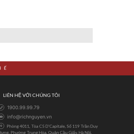
HẾ
LIÊN HỆ VỚI CHÚNG TÔI
1900.99.99.79
info@richnguyen.vn
Phòng 4011, Tòa C5 D'Capitale, Số 119 Trần Duy
Hưng, Phường Trung Hòa, Quận Cầu Giấy, Hà Nội,