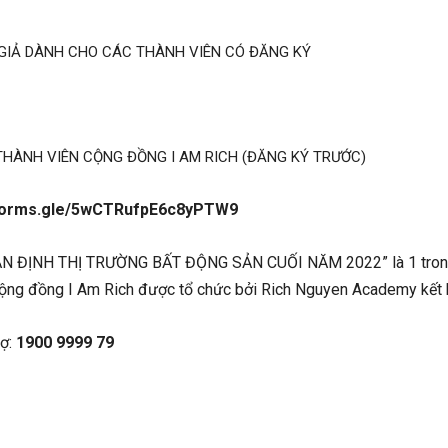
 GIẢ DÀNH CHO CÁC THÀNH VIÊN CÓ ĐĂNG KÝ
HÀNH VIÊN CỘNG ĐỒNG I AM RICH (ĐĂNG KÝ TRƯỚC)
/forms.gle/5wCTRufpE6c8yPTW9
N ĐỊNH THỊ TRƯỜNG BẤT ĐỘNG SẢN CUỐI NĂM 2022” là 1 trong n
 cộng đồng I Am Rich được tổ chức bởi Rich Nguyen Academy kết 
rợ:
1900 9999 79