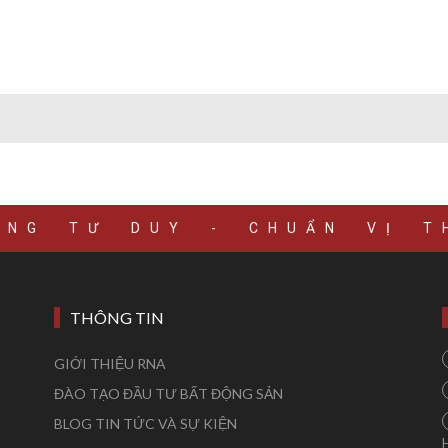
ÚNG TƯ DUY - CHUẨN VỊ T
THÔNG TIN
GIỚI THIỆU RNA
ĐÀO TẠO ĐẦU TƯ BẤT ĐỘNG SẢN
BLOG TIN TỨC VÀ SỰ KIỆN