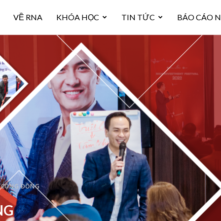
VỀ RNA
KHÓA HỌC
TIN TỨC
BÁO CÁO 
U CỘNG ĐỒNG
NG