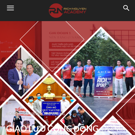
HOME
SỰ KIỆN CÔNG CHÚNG
GIAO LƯU CỘNG ĐỒNG