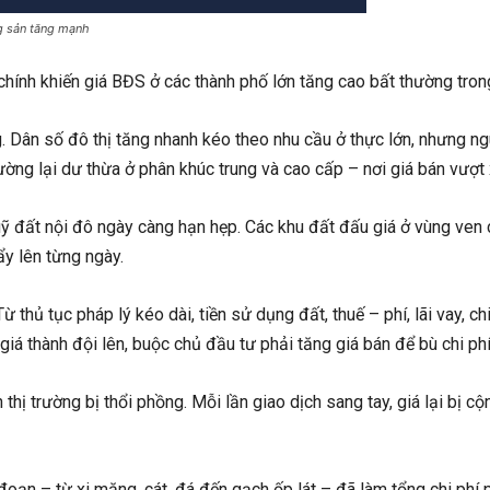
g sản tăng mạnh
hính khiến giá BĐS ở các thành phố lớn tăng cao bất thường trong
 Dân số đô thị tăng nhanh kéo theo nhu cầu ở thực lớn, nhưng ng
rường lại dư thừa ở phân khúc trung và cao cấp – nơi giá bán vượt 
quỹ đất nội đô ngày càng hạn hẹp. Các khu đất đấu giá ở vùng ve
ẩy lên từng ngày.
 thủ tục pháp lý kéo dài, tiền sử dụng đất, thuế – phí, lãi vay, c
giá thành đội lên, buộc chủ đầu tư phải tăng giá bán để bù chi phí
 thị trường bị thổi phồng. Mỗi lần giao dịch sang tay, giá lại bị
 đoạn – từ xi măng, cát, đá đến gạch ốp lát – đã làm tổng chi phí p