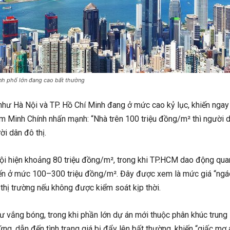
nh phố lớn đang cao bất thường
n như Hà Nội và TP. Hồ Chí Minh đang ở mức cao kỷ lục, khiến ngay
 Minh Chính nhấn mạnh: “Nhà trên 100 triệu đồng/m² thì người dâ
ời dân đô thị.
 Nội hiện khoảng 80 triệu đồng/m², trong khi TP.HCM dao động q
biến ở mức 100–300 triệu đồng/m². Đây được xem là mức giá “ngáo
thị trường nếu không được kiểm soát kịp thời.
hư vắng bóng, trong khi phần lớn dự án mới thuộc phân khúc trun
ng, dẫn đến tình trạng giá bị đẩy lên bất thường, khiến “giấc mơ 