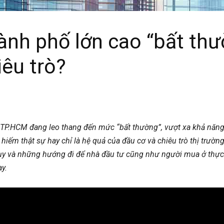
ành phố lớn cao “bất th
iêu trò?
 TP.HCM đang leo thang đến mức “bất thường”, vượt xa khả năng 
hiếm thật sự hay chỉ là hệ quả của đầu cơ và chiêu trò thị trườ
 lụy và những hướng đi để nhà đầu tư cũng như người mua ở thự
y.