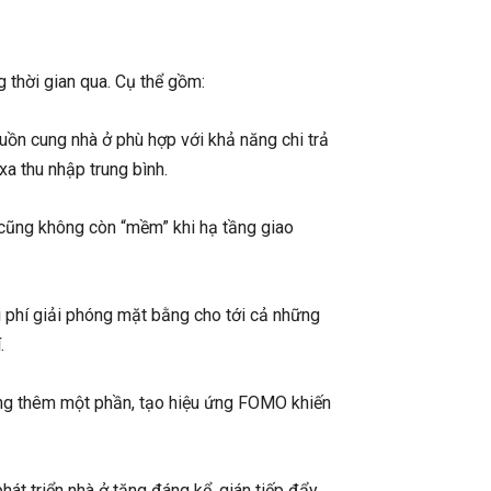
 thời gian qua. Cụ thể gồm:
uồn cung nhà ở phù hợp với khả năng chi trả
xa thu nhập trung bình.
n cũng không còn “mềm” khi hạ tầng giao
hi phí giải phóng mặt bằng cho tới cả những
.
 cộng thêm một phần, tạo hiệu ứng FOMO khiến
hát triển nhà ở tăng đáng kể, gián tiếp đẩy