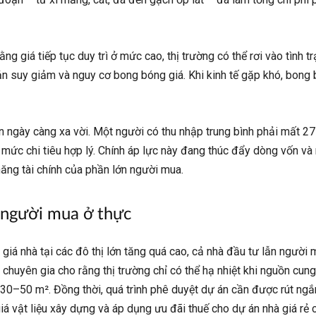
g giá tiếp tục duy trì ở mức cao, thị trường có thể rơi vào tình 
n suy giảm và nguy cơ bong bóng giá. Khi kinh tế gặp khó, bong bó
n ngày càng xa vời. Một người có thu nhập trung bình phải mất 2
o mức chi tiêu hợp lý. Chính áp lực này đang thúc đẩy dòng vốn và
ăng tài chính của phần lớn người mua.
 người mua ở thực
giá nhà tại các đô thị lớn tăng quá cao, cả nhà đầu tư lẫn người 
c chuyên gia cho rằng thị trường chỉ có thể hạ nhiệt khi nguồn cun
ừ 30–50 m². Đồng thời, quá trình phê duyệt dự án cần được rút ngắ
iá vật liệu xây dựng và áp dụng ưu đãi thuế cho dự án nhà giá rẻ