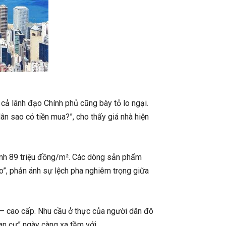
 cả lãnh đạo Chính phủ cũng bày tỏ lo ngại.
n sao có tiền mua?”, cho thấy giá nhà hiện
uanh 89 triệu đồng/m². Các dòng sản phẩm
”, phản ánh sự lệch pha nghiêm trọng giữa
g – cao cấp. Nhu cầu ở thực của người dân đô
an cư” ngày càng xa tầm với.