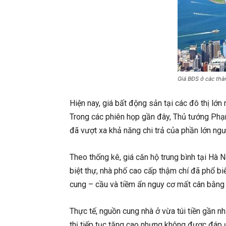
Giá BĐS ở các thà
Hiện nay, giá bất động sản tại các đô thị lớ
Trong các phiên họp gần đây, Thủ tướng Phạm
đã vượt xa khả năng chi trả của phần lớn ngư
Theo thống kê, giá căn hộ trung bình tại Hà
biệt thự, nhà phố cao cấp thậm chí đã phổ 
cung – cầu và tiềm ẩn nguy cơ mất cân bằng 
Thực tế, nguồn cung nhà ở vừa túi tiền gần n
thị tiếp tục tăng cao nhưng không được đáp ứ