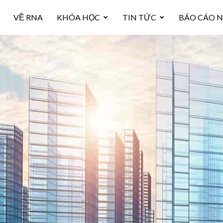
VỀ RNA
KHÓA HỌC
TIN TỨC
BÁO CÁO 