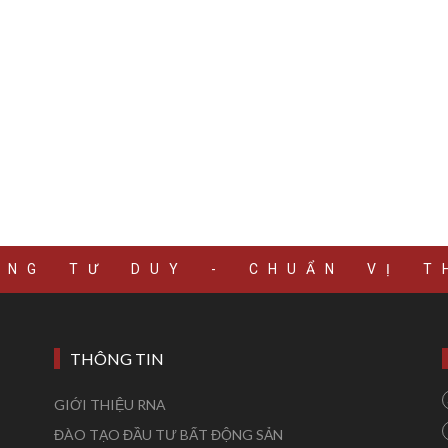
ÚNG TƯ DUY - CHUẨN VỊ T
THÔNG TIN
GIỚI THIỆU RNA
ĐÀO TẠO ĐẦU TƯ BẤT ĐỘNG SẢN