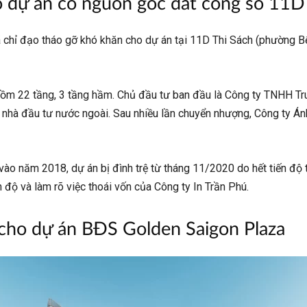
o dự án có nguồn gốc đất công số 11D
 chỉ đạo tháo gỡ khó khăn cho dự án tại 11D Thi Sách (phường 
 gồm 22 tầng, 3 tầng hầm. Chủ đầu tư ban đầu là Công ty TNHH T
à nhà đầu tư nước ngoài. Sau nhiều lần chuyển nhượng, Công ty Á
ào năm 2018, dự án bị đình trệ từ tháng 11/2020 do hết tiến độ 
độ và làm rõ việc thoái vốn của Công ty In Trần Phú.
 cho dự án BĐS Golden Saigon Plaza