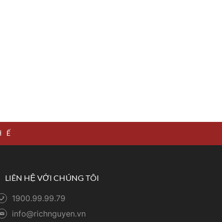
HẾ
LIÊN HỆ VỚI CHÚNG TÔI
1900.99.99.79
info@richnguyen.vn