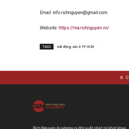
Email: info.richnguyen@gmail.com
Website:
https://rna.richnguyen.vn/
TAGS
bất động sản ở TP.HCM
Đ
Rich Nguyen Academy ra đời xuất phát từ khát khao