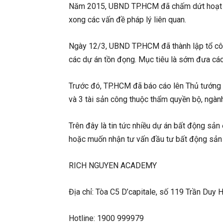
Năm 2015, UBND TP.HCM đã chấm dứt hoạt độn
xong các vấn đề pháp lý liên quan.
Ngày 12/3, UBND TP.HCM đã thành lập tổ cô
các dự án tồn đọng. Mục tiêu là sớm đưa các 
Trước đó, TP.HCM đã báo cáo lên Thủ tướng v
và 3 tài sản công thuộc thẩm quyền bộ, ngành
Trên đây là tin tức nhiều dự án bất động sả
hoặc muốn nhận tư vấn đầu tư bất động sản 
RICH NGUYEN ACADEMY
Địa chỉ: Tòa C5 D’capitale, số 119 Trần Duy 
Hotline: 1900 999979