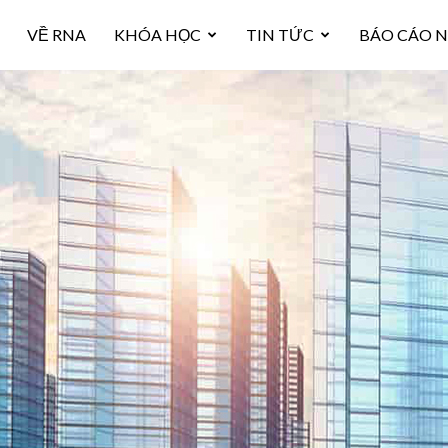
VỀ RNA
KHÓA HỌC
TIN TỨC
BÁO CÁO 