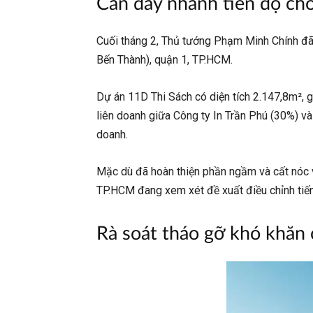
Cần đẩy nhanh tiến độ ch
Cuối tháng 2, Thủ tướng Phạm Minh Chính đã
Bến Thành), quận 1, TP.HCM.
Dự án 11D Thi Sách có diện tích 2.147,8m²,
liên doanh giữa Công ty In Trần Phú (30%) v
doanh.
Mặc dù đã hoàn thiện phần ngầm và cất nóc v
TP.HCM đang xem xét đề xuất điều chỉnh tiến 
Rà soát tháo gỡ khó khăn