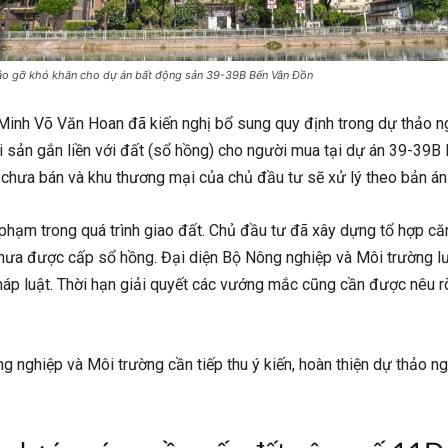
háo gỡ khó khăn cho dự án bất động sản 39-39B Bến Vân Đồn
 Minh Võ Văn Hoan đã kiến nghị bổ sung quy định trong dự thảo 
i sản gắn liền với đất (sổ hồng) cho người mua tại dự án 39-39B 
ộ chưa bán và khu thương mại của chủ đầu tư sẽ xử lý theo bản án 
phạm trong quá trình giao đất. Chủ đầu tư đã xây dựng tổ hợp că
hưa được cấp sổ hồng. Đại diện Bộ Nông nghiệp và Môi trường lưu
p luật. Thời hạn giải quyết các vướng mắc cũng cần được nêu rõ t
ghiệp và Môi trường cần tiếp thu ý kiến, hoàn thiện dự thảo ngh