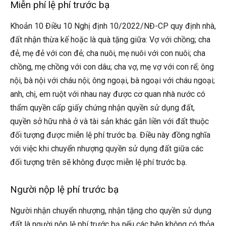
Miễn phí lệ phí trước bạ
Khoản 10 Điều 10 Nghị định 10/2022/NĐ-CP quy định nhà,
đất nhận thừa kế hoặc là quà tặng giữa: Vợ với chồng; cha
đẻ, mẹ đẻ với con đẻ; cha nuôi, mẹ nuôi với con nuôi; cha
chồng, mẹ chồng với con dâu; cha vợ, mẹ vợ với con rể; ông
nội, bà nội với cháu nội; ông ngoại, bà ngoại với cháu ngoại;
anh, chị, em ruột với nhau nay được cơ quan nhà nước có
thẩm quyền cấp giấy chứng nhận quyền sử dụng đất,
quyền sở hữu nhà ở và tài sản khác gắn liền với đất thuộc
đối tượng được miễn lệ phí trước bạ. Điều này đồng nghĩa
với việc khi chuyển nhượng quyền sử dụng đất giữa các
đối tượng trên sẽ không được miễn lệ phí trước bạ.
Người nộp lệ phí trước bạ
Người nhận chuyển nhượng, nhận tặng cho quyền sử dụng
đất là người nộp lệ phí trước bạ nếu các bên không có thỏa