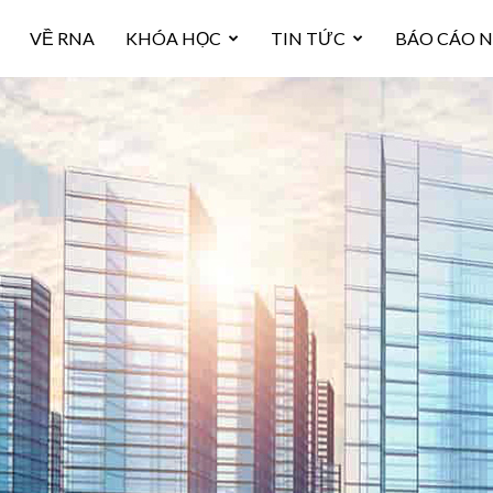
VỀ RNA
KHÓA HỌC
TIN TỨC
BÁO CÁO 