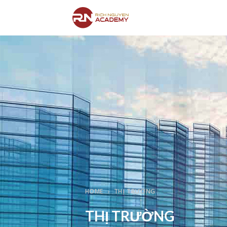
HOME
THỊ TRƯỜNG
THỊ TRƯỜNG